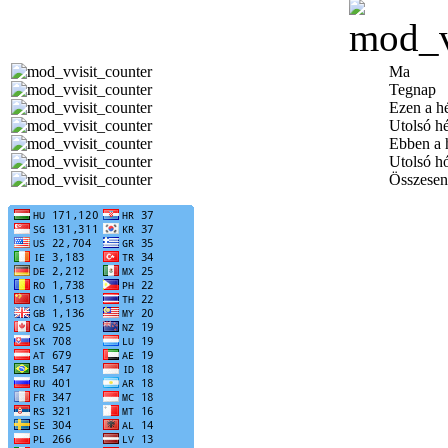
Ma
Tegnap
Ezen a h
Utolsó h
Ebben a 
Utolsó h
Összesen