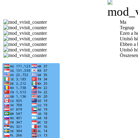
Ma
Tegnap
Ezen a h
Utolsó h
Ebben a 
Utolsó h
Összesen