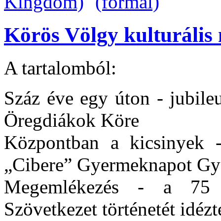
Körös Völgy kulturális 
A tartalomból:
Száz éve egy úton - jubile
Öregdiákok Köre
Központban a kicsinyek -
„Cibere” Gyermeknapot G
Megemlékezés - a 75 
Szövetkezet történetét idéz