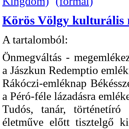
Körös Völgy kulturális 
A tartalomból:
Önmegváltás - megemlékezé
a Jászkun Redemptio emlék
Rákóczi-emléknap Békéssze
a Péró-féle lázadásra emlék
Tudós, tanár, történetíró
életműve előtt tisztelgő ki