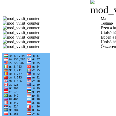
Ma
Tegnap
Ezen a h
Utolsó h
Ebben a 
Utolsó h
Összesen