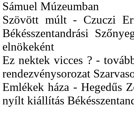
Sámuel Múzeumban
Szövött múlt - Czuczi Ern
Békésszentandrási Szőnyeg
elnökeként
Ez nektek vicces ? - tovább
rendezvénysorozat Szarvas
Emlékek háza - Hegedűs Zo
nyílt kiállítás Békésszentan