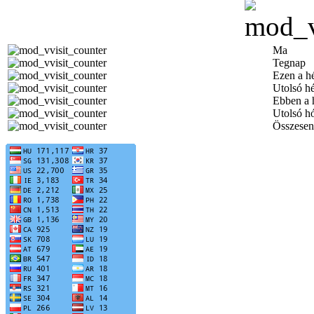
Ma
Tegnap
Ezen a h
Utolsó h
Ebben a 
Utolsó h
Összesen