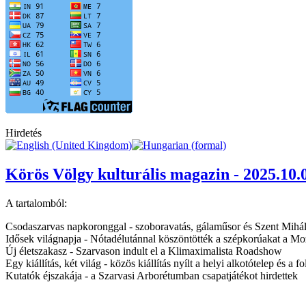
Hirdetés
Körös Völgy kulturális magazin - 2025.10.
A tartalomból:
Csodaszarvas napkoronggal - szoboravatás, gálaműsor és Szent Mihály
Idősek világnapja - Nótadélutánnal köszöntötték a szépkorúakat a Mo
Új életszakasz - Szarvason indult el a Klimaximalista Roadshow
Egy kiállítás, két világ - közös kiállítás nyílt a helyi alkotótelep és
Kutatók éjszakája - a Szarvasi Arborétumban csapatjátékot hirdettek