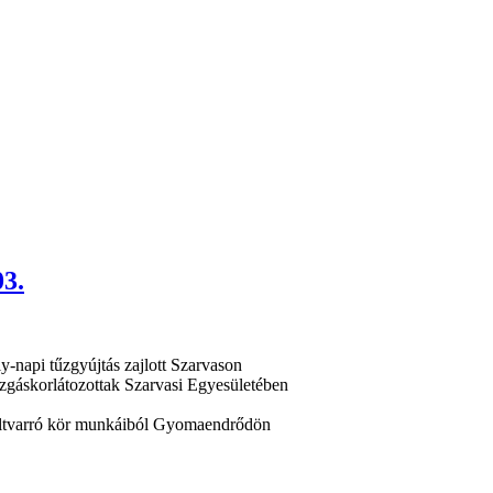
03.
-napi tűzgyújtás zajlott Szarvason
zgáskorlátozottak Szarvasi Egyesületében
 a foltvarró kör munkáiból Gyomaendrődön