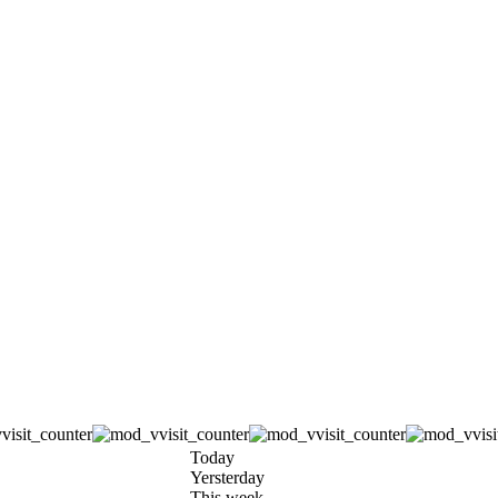
Today
Yersterday
This week