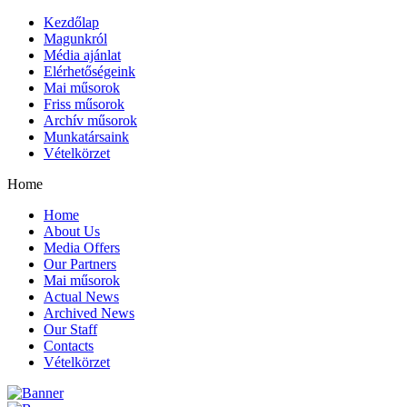
Kezdőlap
Magunkról
Média ajánlat
Elérhetőségeink
Mai műsorok
Friss műsorok
Archív műsorok
Munkatársaink
Vételkörzet
Home
Home
About Us
Media Offers
Our Partners
Mai műsorok
Actual News
Archived News
Our Staff
Contacts
Vételkörzet