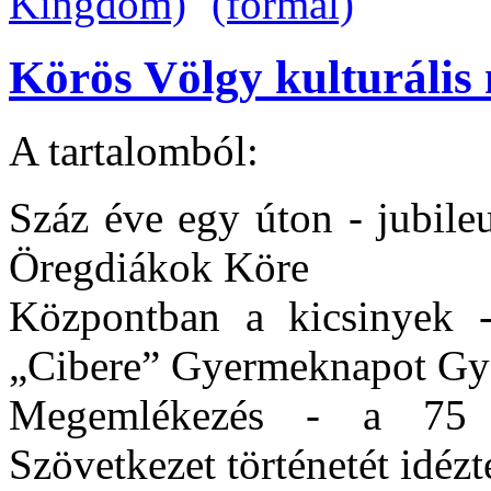
Körös Völgy kulturális 
A tartalomból:
Száz éve egy úton - jubile
Öregdiákok Köre
Központban a kicsinyek -
„Cibere” Gyermeknapot G
Megemlékezés - a 75 
Szövetkezet történetét idéz