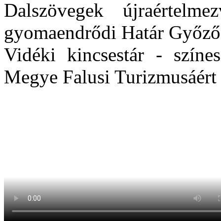
Dalszövegek újraértel
gyomaendrődi Határ Győző
Vidéki kincsestár - színe
Megye Falusi Turizmusáért