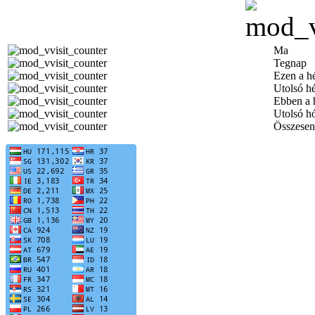
Ma
Tegnap
Ezen a h
Utolsó h
Ebben a 
Utolsó h
Összesen