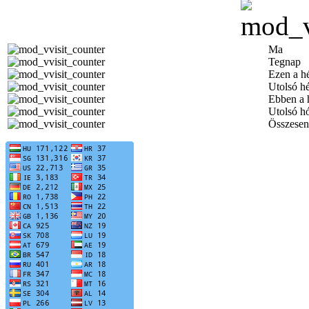
Ma
Tegnap
Ezen a h
Utolsó h
Ebben a 
Utolsó h
Összesen