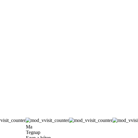
Ma
Tegnap
Ezen a héten