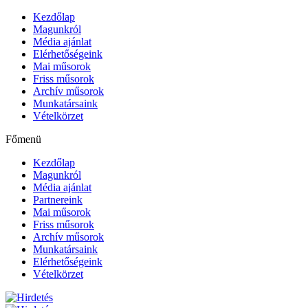
Kezdőlap
Magunkról
Média ajánlat
Elérhetőségeink
Mai műsorok
Friss műsorok
Archív műsorok
Munkatársaink
Vételkörzet
Főmenü
Kezdőlap
Magunkról
Média ajánlat
Partnereink
Mai műsorok
Friss műsorok
Archív műsorok
Munkatársaink
Elérhetőségeink
Vételkörzet