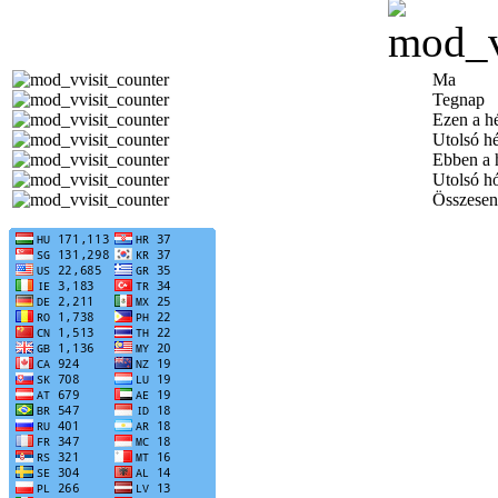
Ma
Tegnap
Ezen a h
Utolsó h
Ebben a 
Utolsó h
Összesen