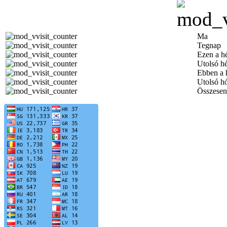
Ma
Tegnap
Ezen a h
Utolsó h
Ebben a 
Utolsó h
Összesen