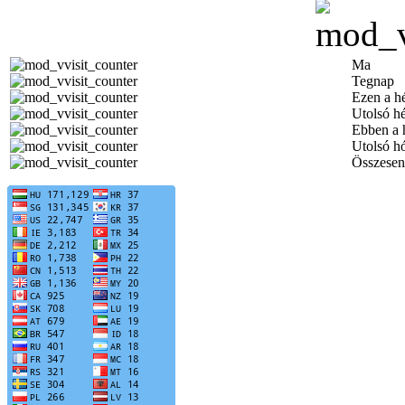
Ma
Tegnap
Ezen a h
Utolsó h
Ebben a 
Utolsó h
Összesen