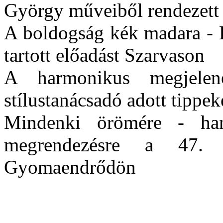
György műveiből rendezett i
A boldogság kék madara - D
tartott előadást Szarvason
A harmonikus megjele
stílustanácsadó adott tippe
Mindenki örömére - hami
megrendezésre a 47. 
Gyomaendrődön