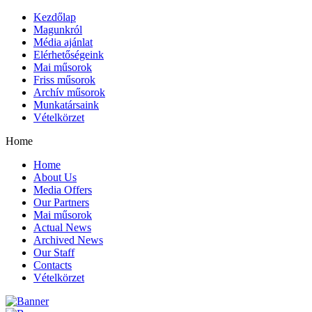
Kezdőlap
Magunkról
Média ajánlat
Elérhetőségeink
Mai műsorok
Friss műsorok
Archív műsorok
Munkatársaink
Vételkörzet
Home
Home
About Us
Media Offers
Our Partners
Mai műsorok
Actual News
Archived News
Our Staff
Contacts
Vételkörzet