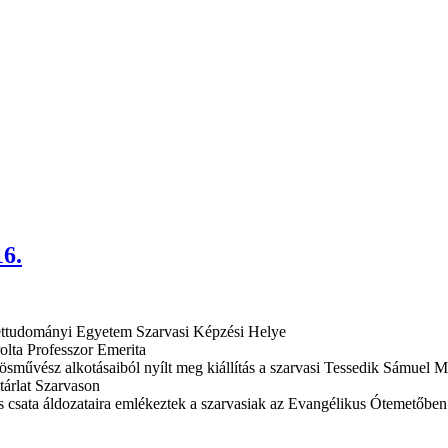
16.
Élettudományi Egyetem Szarvasi Képzési Helye
lta Professzor Emerita
vösművész alkotásaiból nyílt meg kiállítás a szarvasi Tessedik Sámuel
tárlat Szarvason
us csata áldozataira emlékeztek a szarvasiak az Evangélikus Ótemetőben