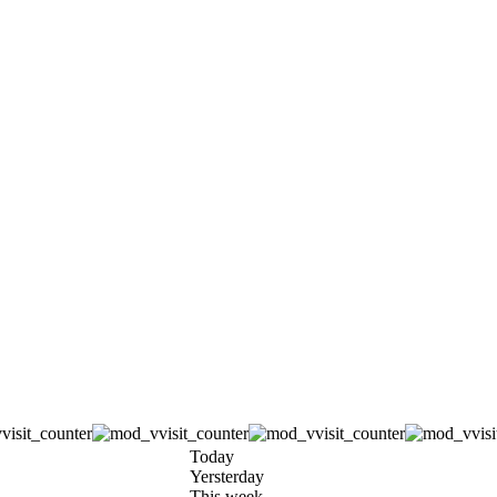
Today
Yersterday
This week