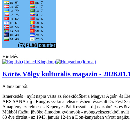
Hirdetés
Körös Völgy kulturális magazin - 2026.01.
A tartalomból:
Ismerkedés - nyílt napra várta az érdeklődőket a Magyar Agrár- és 
ARS SANA-díj - Rangos szakmai elismerésben részesült Dr. Fest Saro
A napfény szerelmese - Kepenyes Pál Kossuth –díjas szobrász- és öt
Múltból fűzött, jövőbe álmodott gyöngyök - gyöngyékszerekből nyílt 
83 éve történt - az 1943. január 12-én a Don-kanyarban vívott tragik