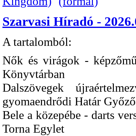
Szarvasi Híradó - 2026.
A tartalomból:
Nők és virágok - képzőművé
Könyvtárban
Dalszövegek újraértel
gyomaendrődi Határ Győző
Bele a közepébe - darts ver
Torna Egylet