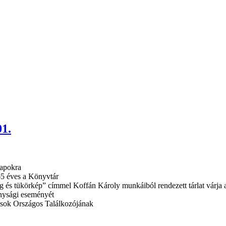
01.
napokra
65 éves a Könyvtár
 és tükörkép” címmel Koffán Károly munkáiból rendezett tárlat várja 
onysági eseményét
usok Országos Találkozójának