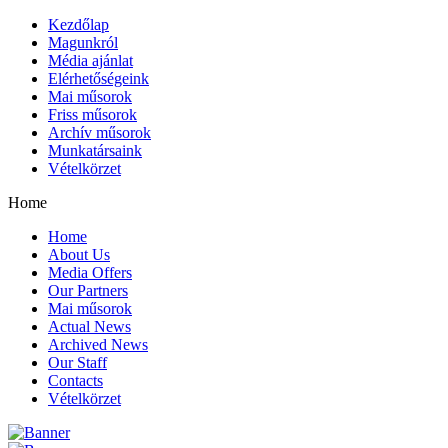
Kezdőlap
Magunkról
Média ajánlat
Elérhetőségeink
Mai műsorok
Friss műsorok
Archív műsorok
Munkatársaink
Vételkörzet
Home
Home
About Us
Media Offers
Our Partners
Mai műsorok
Actual News
Archived News
Our Staff
Contacts
Vételkörzet