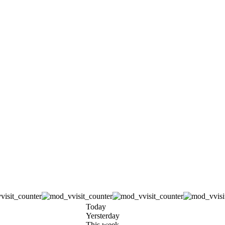
Today
Yersterday
This week