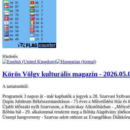
Hirdetés
Körös Völgy kulturális magazin - 2026.05.
A tartalomból:
Programok 3 napon át - már kaphatók a jegyek a 28. Szarvasi Szilva
Dupla Jubileum Békésszentandráson - 75 éves a Művelődési Ház és 
Újabb időszaki nyílt Szarvason, a Ruzicskay Alkotóházban - „Mélység
Bóbita bál - 29. alkalommal rendezte meg a Bóbita Alapítvány jóték
Ünnepi hangverseny - Szarvas adott otthont az Evangélikus Diákkór